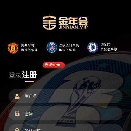
送
18
元
注册
登录